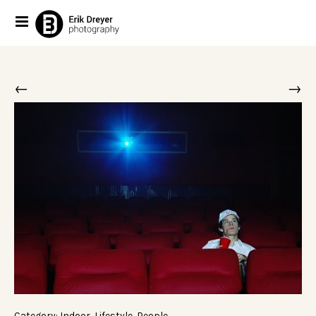
←
→
Category:
Indoor
,
Lifestyle
,
People